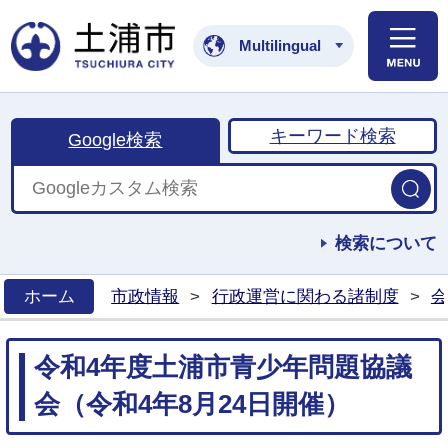
土浦市公式ホームペ
Multilingual
キーワード検索
Google検索
検索について
ホーム
市政情報
>
行政運営に関わる諸制度
>
会
>
令和4年度土浦市青少年問題協議
会（令和4年8月24日開催）