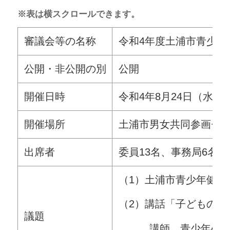
※表は横スクロールできます。
審議会等の名称
令和4年度土浦市青少年
公開・非公開の別
公開
開催日時
令和4年8月24日（水曜日
開催場所
土浦市男女共同参画セン
出席者
委員13名、事務局6名
（1）土浦市青少年健全
（2）講話「子どもの心
議題
講師 青少年心理ア