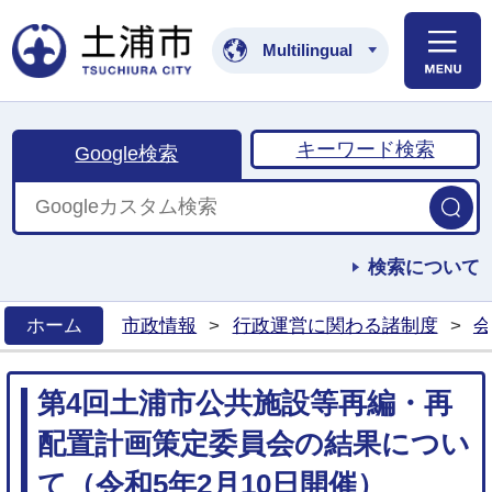
土浦市公式ホームペ
Multilingual
キーワード検索
Google検索
検索について
ホーム
市政情報
>
行政運営に関わる諸制度
>
会
>
第4回土浦市公共施設等再編・再
配置計画策定委員会の結果につい
て（令和5年2月10日開催）