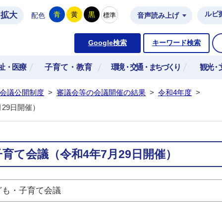
拡大
ルビ
青
黄
黒
標準
配色
音声読み上げ
市公式ホームページ
Google検索
キーワード検索
祉・医療
子育て・教育
環境・交通・まちづくり
観光・
会議公開制度
>
審議会等の会議開催の結果
>
令和4年度
>
29日開催）
育て会議（令和4年7月29日開催）
ども・子育て会議