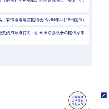
文化財保存活用地域計画推進協議会（令和4年7
祉有償運送運営協議会(令和4年4月18日開催)
市歴史的風致維持向上計画推進協議会の開催結果
チャッ