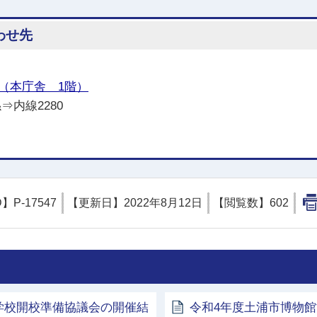
わせ先
（本庁舎 1階）
⇒内線2280
D】
P-17547
【更新日】
2022年8月12日
【閲覧数】
602
学校開校準備協議会の開催結
令和4年度土浦市博物