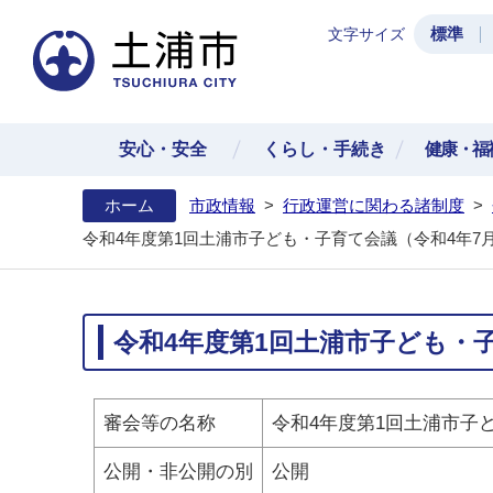
標準
文字サイズ
土浦
安心・安全
くらし・手続き
健康・福
ホーム
市政情報
>
行政運営に関わる諸制度
>
令和4年度第1回土浦市子ども・子育て会議（令和4年7月
令和4年度第1回土浦市子ども・子
審会等の名称
令和4年度第1回土浦市子
公開・非公開の別
公開