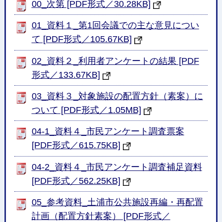
00_次第 [PDF形式／30.28KB]
01_資料１_第1回会議での主な意見につい
て [PDF形式／105.67KB]
02_資料２_利用者アンケートの結果 [PDF
形式／133.67KB]
03_資料３_対象施設の配置方針（素案）に
ついて [PDF形式／1.05MB]
04-1_資料４_市民アンケート調査票案
[PDF形式／615.75KB]
04-2_資料４_市民アンケート調査補足資料
[PDF形式／562.25KB]
05_参考資料_土浦市公共施設再編・再配置
計画（配置方針素案） [PDF形式／