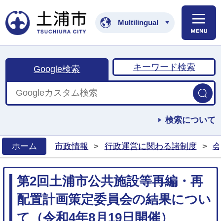
土浦市公式ホームペ
Multilingual
キーワード検索
Google検索
検索について
ホーム
市政情報
>
行政運営に関わる諸制度
>
会
>
第2回土浦市公共施設等再編・再
配置計画策定委員会の結果につい
て（令和4年8月19日開催）