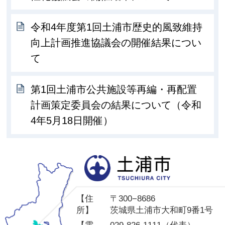
令和4年度第1回土浦市歴史的風致維持
向上計画推進協議会の開催結果につい
て
第1回土浦市公共施設等再編・再配置
計画策定委員会の結果について（令和
4年5月18日開催）
土
【住
〒300−8686
所】
茨城県土浦市大和町9番1号