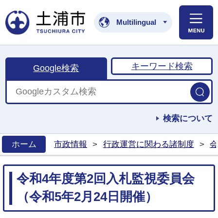
土浦市公式ホームペ
Multilingual
キーワード検索
Google検索
検索について
ホーム
市政情報
>
行政運営に関わる諸制度
>
会
>
令和4年度第2回入札監視委員会
（令和5年2月24日開催）