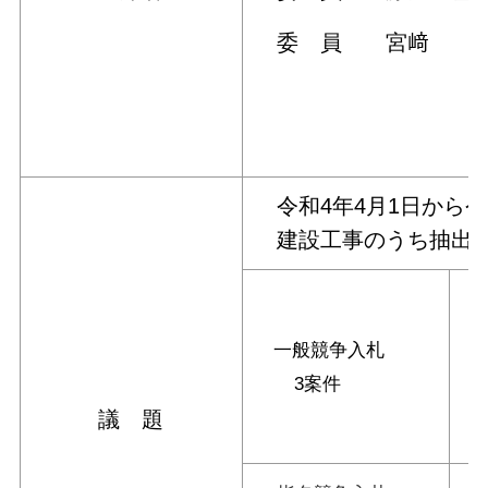
委 員 宮﨑 隆
※委員名
令和4年4月1日から令
建設工事のうち抽出し
一般競争入札
3案件
議 題