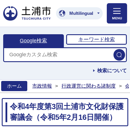
土浦市公式ホームペ
Multilingual
キーワード検索
Google検索
検索について
ホーム
市政情報
>
行政運営に関わる諸制度
>
会
>
令和4年度第3回土浦市文化財保護
審議会（令和5年2月16日開催）