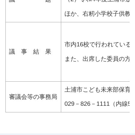
ほか、右籾小学校子供教
市内16校で行われてい
議 事 結 果
また、出席した委員の方
土浦市こども未来部保育
審議会等の事務局
029－826－1111（内線51