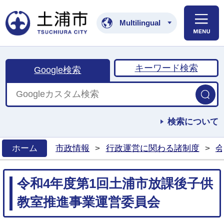
土浦市公式ホームペ
Multilingual
キーワード検索
Google検索
検索について
ホーム
市政情報
>
行政運営に関わる諸制度
>
会
>
令和4年度第1回土浦市放課後子供
教室推進事業運営委員会