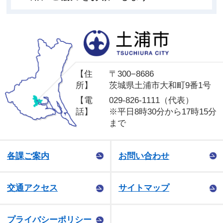
土
【住
〒300−8686
所】
茨城県土浦市大和町9番1号
【電
029-826-1111（代表）
話】
※平日8時30分から17時15分
まで
各課ご案内
お問い合わせ
交通アクセス
サイトマップ
プライバシーポリシー