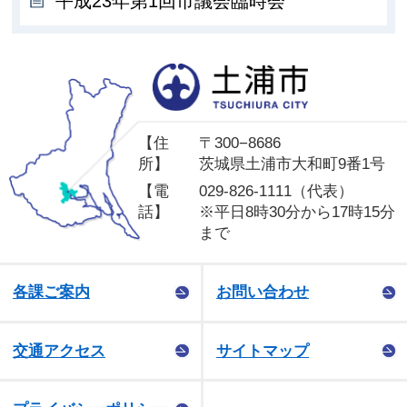
平成23年第1回市議会臨時会
土
【住
〒300−8686
所】
茨城県土浦市大和町9番1号
【電
029-826-1111（代表）
話】
※平日8時30分から17時15分
まで
各課ご案内
お問い合わせ
交通アクセス
サイトマップ