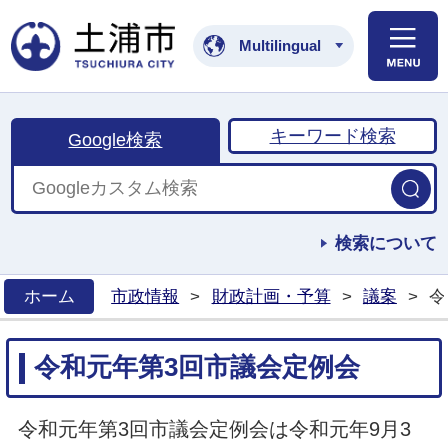
土浦市公式ホームペ
Multilingual
キーワード検索
Google検索
検索について
ホーム
市政情報
>
財政計画・予算
>
議案
>
令
>
令和元年第3回市議会定例会
令和元年第3回市議会定例会は令和元年9月3