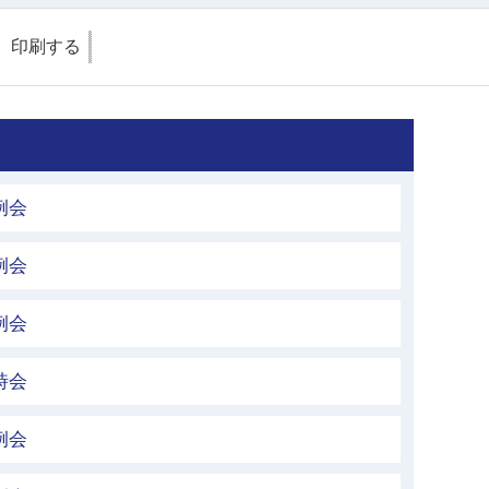
印刷する
例会
例会
例会
時会
例会