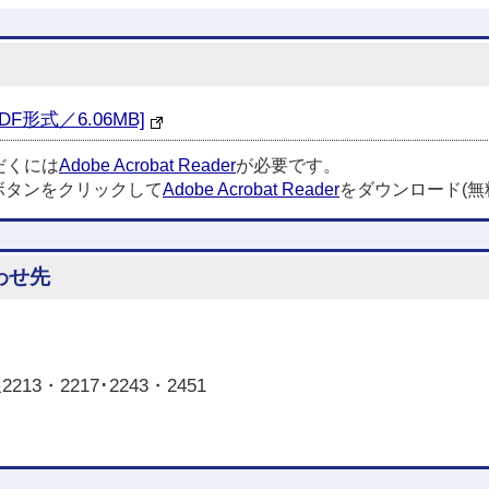
形式／6.06MB]
だくには
Adobe Acrobat Reader
が必要です。
ボタンをクリックして
Adobe Acrobat Reader
をダウンロード(無
わせ先
3・2217･2243・2451