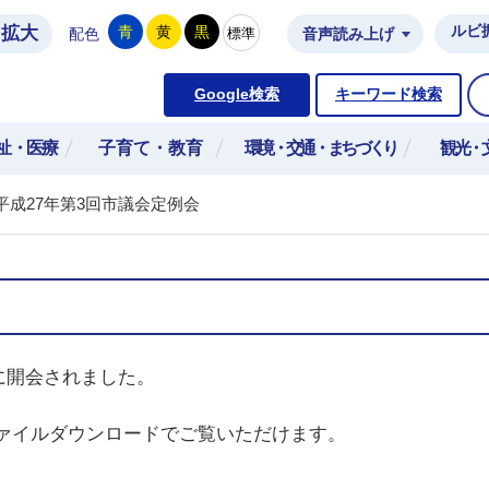
拡大
ルビ
青
黄
黒
標準
配色
音声読み上げ
市公式ホームページ
Google検索
キーワード検索
祉・医療
子育て・教育
環境・交通・まちづくり
観光・
平成27年第3回市議会定例会
日に開会されました。
ァイルダウンロードでご覧いただけます。