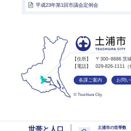
平成23年第1回市議会定例会
【住所】
〒300−8686
【電話】
029-826-11
各課ご案内
お問い
© Tsuchiura City.