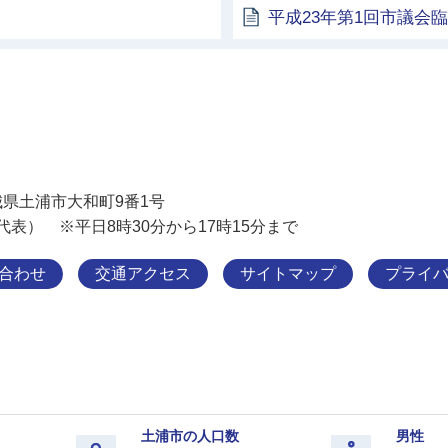
平成23年第1回市議会
土浦市
 茨城県土浦市大和町9番1号
11（代表） ※平日8時30分から17時15分まで
合わせ
交通アクセス
サイトマップ
プライ