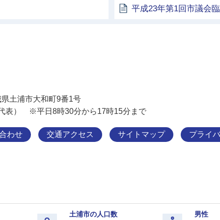
平成23年第1回市議会
土浦市
 茨城県土浦市大和町9番1号
11（代表） ※平日8時30分から17時15分まで
合わせ
交通アクセス
サイトマップ
プライ