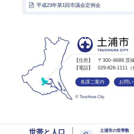
平成23年第1回市議会定例会
【住所】
〒300−8686
【電話】
029-826-11
各課ご案内
お問い
© Tsuchiura City.