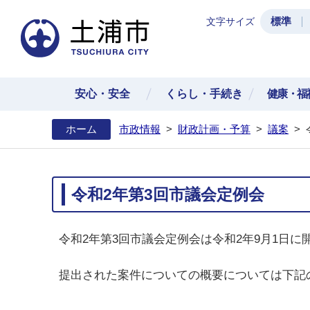
標準
文字サイズ
土浦
安心・安全
くらし・手続き
健康・福
ホーム
市政情報
>
財政計画・予算
>
議案
>
令和2年第3回市議会定例会
令和2年第3回市議会定例会は令和2年9月1日に
提出された案件についての概要については下記