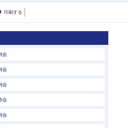
印刷する
例会
例会
例会
時会
例会