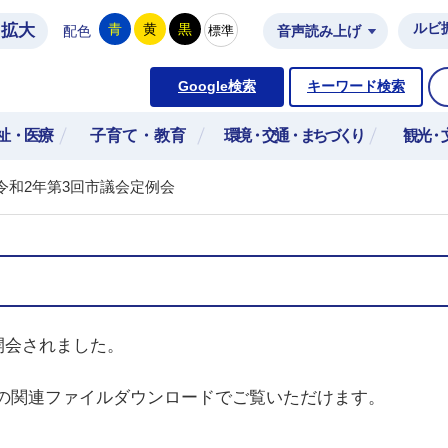
拡大
ルビ
青
黄
黒
標準
配色
音声読み上げ
市公式ホームページ
Google検索
キーワード検索
祉・医療
子育て・教育
環境・交通・まちづくり
観光・
令和2年第3回市議会定例会
開会されました。
の関連ファイルダウンロードでご覧いただけます。