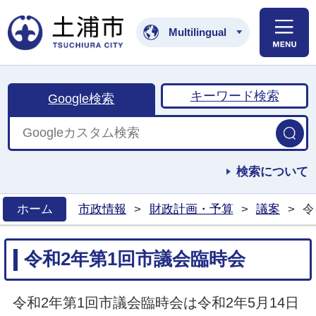
土浦市公式ホームペ
Multilingual
キーワード検索
Google検索
検索について
ホーム
市政情報
>
財政計画・予算
>
議案
>
令
>
令和2年第1回市議会臨時会
令和2年第1回市議会臨時会は令和2年5月14日