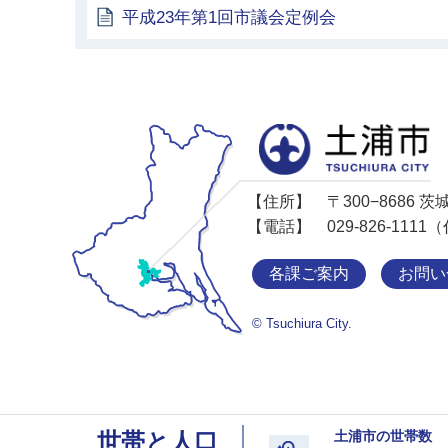
平成23年第1回市議会定例会
【住所】
〒300−8686
【電話】
029-826-11
各課ご案内
お問い
© Tsuchiura City.