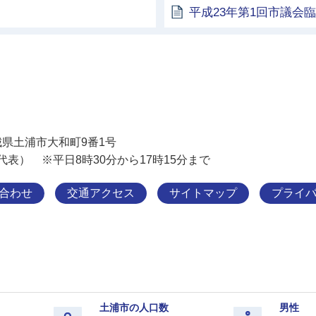
平成23年第1回市議会
土浦市
 茨城県土浦市大和町9番1号
11（代表） ※平日8時30分から17時15分まで
合わせ
交通アクセス
サイトマップ
プライ