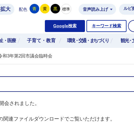
拡大
ルビ
青
黄
黒
標準
配色
音声読み上げ
市公式ホームページ
Google検索
キーワード検索
祉・医療
子育て・教育
環境・交通・まちづくり
観光・
令和3年第2回市議会臨時会
に開会されました。
の関連ファイルダウンロードでご覧いただけます。