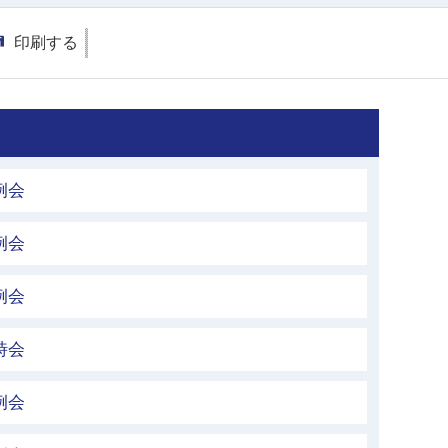
印刷する
例会
例会
例会
時会
例会