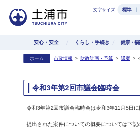
標準
文字サイズ
土浦
安心・安全
くらし・手続き
健康・福
ホーム
市政情報
>
財政計画・予算
>
議案
>
令和3年第2回市議会臨時会
令和3年第2回市議会臨時会は令和3年11月5日
提出された案件についての概要については下記