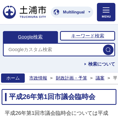
土浦市公式ホームペ
Multilingual
キーワード検索
Google検索
検索について
ホーム
市政情報
>
財政計画・予算
>
議案
>
平
>
平成26年第1回市議会臨時会
平成26年第1回市議会臨時会については平成