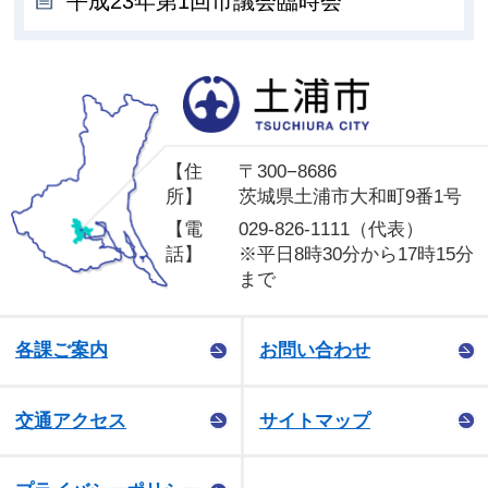
平成23年第1回市議会臨時会
土
【住
〒300−8686
所】
茨城県土浦市大和町9番1号
【電
029-826-1111（代表）
話】
※平日8時30分から17時15分
まで
各課ご案内
お問い合わせ
交通アクセス
サイトマップ