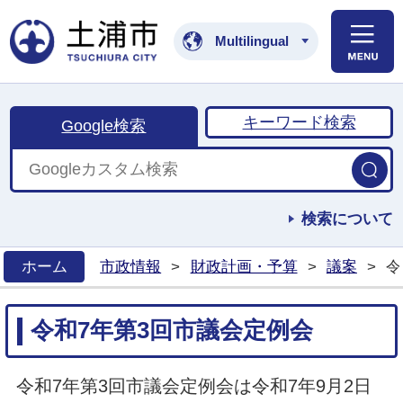
土浦市公式ホームペ
Multilingual
キーワード検索
Google検索
検索について
ホーム
市政情報
>
財政計画・予算
>
議案
>
令
>
令和7年第3回市議会定例会
令和7年第3回市議会定例会は令和7年9月2日