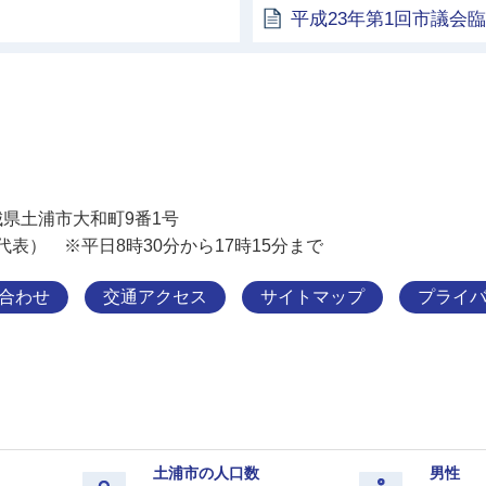
平成23年第1回市議会
土浦市
 茨城県土浦市大和町9番1号
11（代表） ※平日8時30分から17時15分まで
合わせ
交通アクセス
サイトマップ
プライ