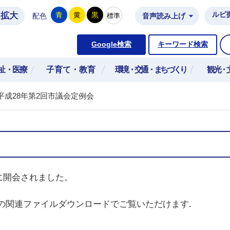
拡大
ルビ
青
黄
黒
標準
配色
音声読み上げ
市公式ホームページ
Google検索
キーワード検索
祉・医療
子育て・教育
環境・交通・まちづくり
観光・
平成28年第2回市議会定例会
日に開会されました。
の関連ファイルダウンロードでご覧いただけます.