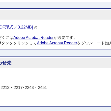
形式／3.22MB]
だくには
Adobe Acrobat Reader
が必要です。
ボタンをクリックして
Adobe Acrobat Reader
をダウンロード(無
わせ先
3・2217･2243・2451