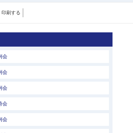
印刷する
例会
例会
例会
時会
例会