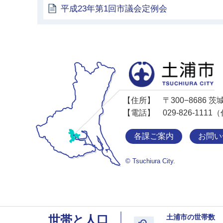
平成23年第1回市議会定例会
【住所】
〒300−8686
【電話】
029-826-11
各課ご案内
お問い
© Tsuchiura City.