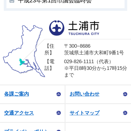
平成23年第1回市議会臨時会
土
【住
〒300−8686
所】
茨城県土浦市大和町9番1号
【電
029-826-1111（代表）
話】
※平日8時30分から17時15分
まで
各課ご案内
お問い合わせ
交通アクセス
サイトマップ