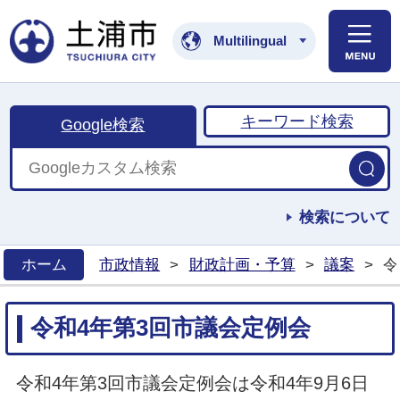
土浦市公式ホームペ
Multilingual
キーワード検索
Google検索
検索について
ホーム
市政情報
>
財政計画・予算
>
議案
>
令
>
令和4年第3回市議会定例会
令和4年第3回市議会定例会は令和4年9月6日