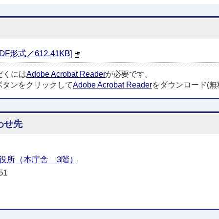
形式／612.41KB]
だくには
Adobe Acrobat Reader
が必要です。
ボタンをクリックして
Adobe Acrobat Reader
をダウンロード(無
わせ先
役所（本庁舎 3階）
451