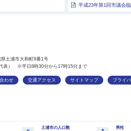
平成23年第1回市議会
土浦市
 茨城県土浦市大和町9番1号
11（代表） ※平日8時30分から17時15分まで
合わせ
交通アクセス
サイトマップ
プライ