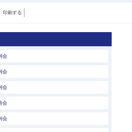
印刷する
例会
例会
例会
時会
例会