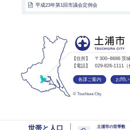
平成23年第1回市議会定例会
【住所】
〒300−8686
【電話】
029-826-11
各課ご案内
お問い
© Tsuchiura City.