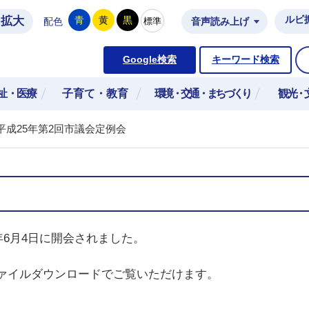
拡大
ルビ
青
黄
黒
標準
配色
音声読み上げ
市公式ホームページ
Google検索
キーワード検索
祉・医療
子育て・教育
環境・交通・まちづくり
観光・
平成25年第2回市議会定例会
年6月4日に開会されました。
ァイルダウンロードでご覧いただけます。