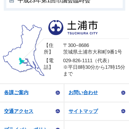
平成23年第1回市議会臨時会
土
【住
〒300−8686
所】
茨城県土浦市大和町9番1号
【電
029-826-1111（代表）
話】
※平日8時30分から17時15分
まで
各課ご案内
お問い合わせ
交通アクセス
サイトマップ