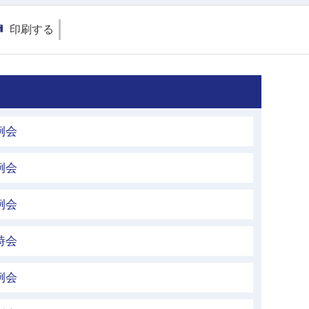
印刷する
例会
例会
例会
時会
例会