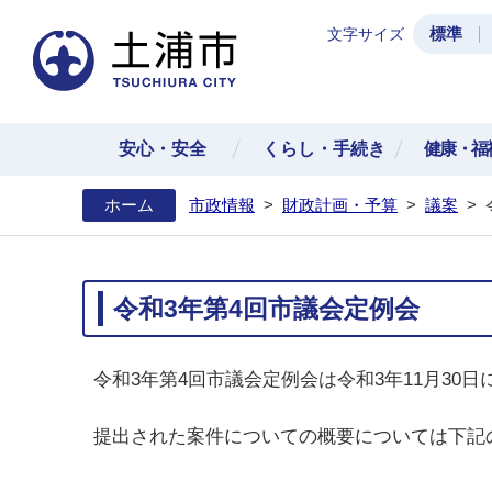
標準
文字サイズ
土浦
安心・安全
くらし・手続き
健康・福
ホーム
市政情報
>
財政計画・予算
>
議案
>
令和3年第4回市議会定例会
令和3年第4回市議会定例会は令和3年11月30
提出された案件についての概要については下記