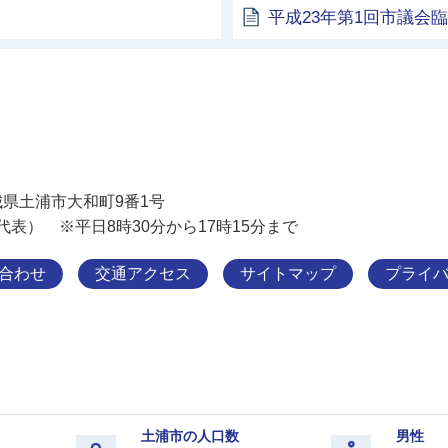
平成23年第1回市議会
土浦市
 茨城県土浦市大和町9番1号
11（代表） ※平日8時30分から17時15分まで
合わせ
交通アクセス
サイトマップ
プライ