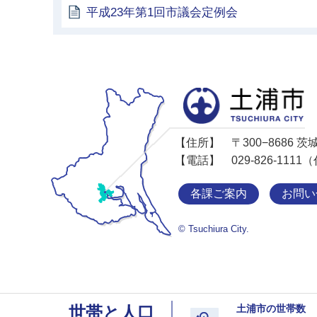
平成23年第1回市議会定例会
【住所】
〒300−8686
【電話】
029-826-11
各課ご案内
お問い
© Tsuchiura City.