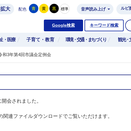
拡大
ルビ
青
黄
黒
標準
配色
音声読み上げ
市公式ホームページ
Google検索
キーワード検索
祉・医療
子育て・教育
環境・交通・まちづくり
観光・
令和3年第4回市議会定例会
日に開会されました。
の関連ファイルダウンロードでご覧いただけます。