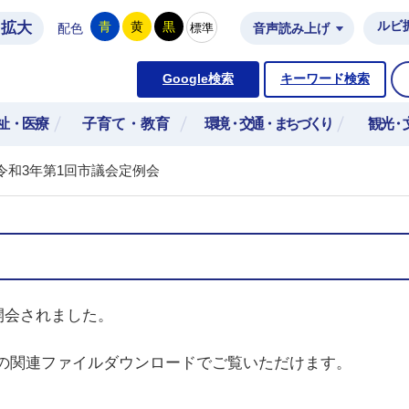
拡大
ルビ
青
黄
黒
標準
配色
音声読み上げ
市公式ホームページ
Google検索
キーワード検索
祉・医療
子育て・教育
環境・交通・まちづくり
観光・
令和3年第1回市議会定例会
開会されました。
の関連ファイルダウンロードでご覧いただけます。