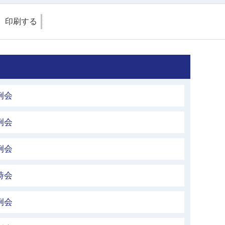
印刷する
例会
例会
例会
時会
例会