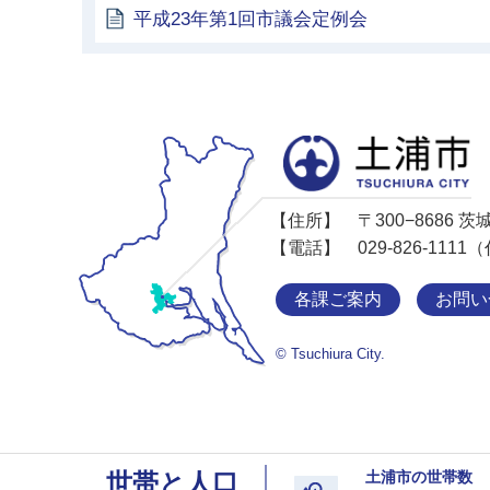
平成23年第1回市議会定例会
【住所】
〒300−8686
【電話】
029-826-11
各課ご案内
お問い
© Tsuchiura City.