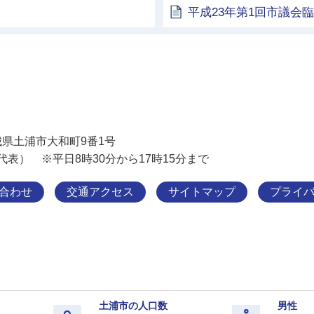
平成23年第1回市議会
土浦市
 茨城県土浦市大和町9番1号
11（代表） ※平日8時30分から17時15分まで
合わせ
交通アクセス
サイトマップ
プライ