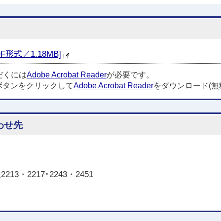
形式／1.18MB]
だくには
Adobe Acrobat Reader
が必要です。
ボタンをクリックして
Adobe Acrobat Reader
をダウンロード(無
わせ先
3・2217･2243・2451