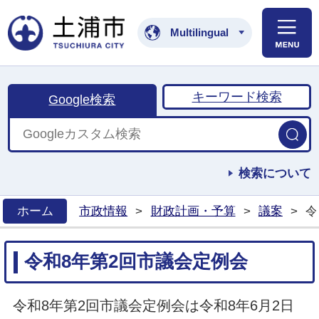
土浦市公式ホームペ
Multilingual
キーワード検索
Google検索
検索について
ホーム
市政情報
>
財政計画・予算
>
議案
>
令
>
令和8年第2回市議会定例会
令和8年第2回市議会定例会は令和8年6月2日