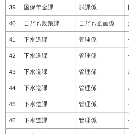
39
国保年金課
賦課係
国
40
こども政策課
こども企画係
土
41
下水道課
管理係
公
42
下水道課
管理係
公
43
下水道課
管理係
農
44
下水道課
管理係
農
45
下水道課
管理係
公
46
下水道課
管理係
公