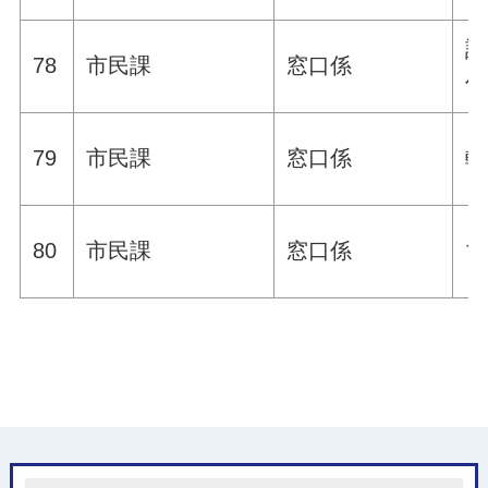
証
78
市民課
窓口係
住
79
市民課
窓口係
転
80
市民課
窓口係
マ