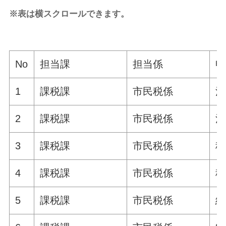
※表は横スクロールできます。
No
担当課
担当係
申
1
課税課
市民税係
法
2
課税課
市民税係
法
3
課税課
市民税係
税
4
課税課
市民税係
税
5
課税課
市民税係
給