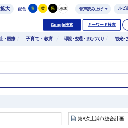
拡大
ルビ
青
黄
黒
標準
配色
音声読み上げ
市公式ホームページ
Google検索
キーワード検索
祉・医療
子育て・教育
環境・交通・まちづくり
観光・
第8次土浦市総合計画